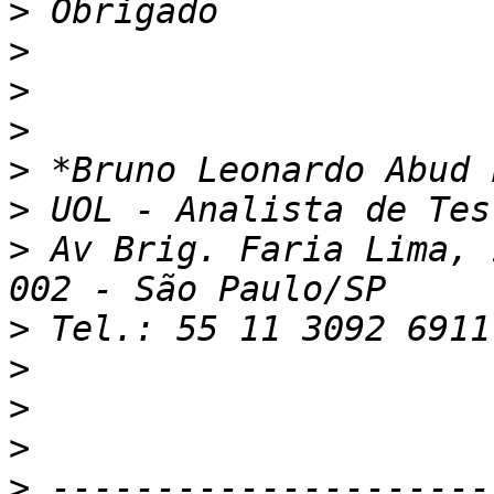
>
>
>
>
>
>
>
 Av Brig. Faria Lima, 
>
>
>
>
>