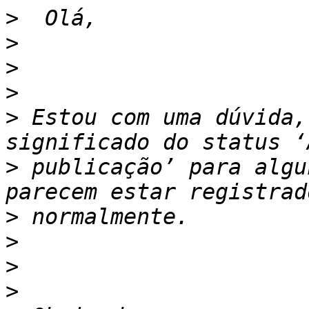
>
>
>
>
>
 Estou com uma dúvida,
>
 publicação’ para algu
>
>
>
>