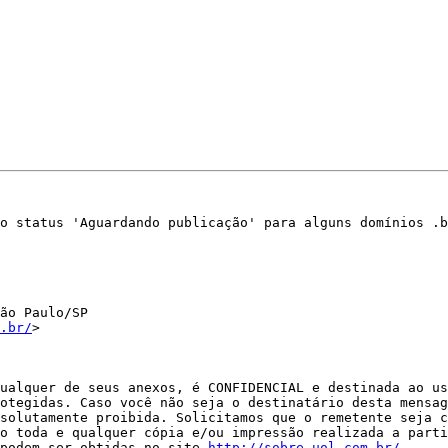
o status 'Aguardando publicação' para alguns domínios .b
ão Paulo/SP

.br/
>

ualquer de seus anexos, é CONFIDENCIAL e destinada ao us
otegidas. Caso você não seja o destinatário desta mensag
solutamente proibida. Solicitamos que o remetente seja c
o toda e qualquer cópia e/ou impressão realizada a parti
podem ser obtidas no site 
http://sobre.uol.com.br/.