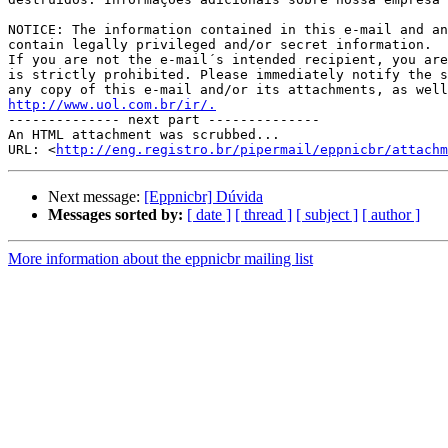
NOTICE: The information contained in this e-mail and an
contain legally privileged and/or secret information.

If you are not the e-mail´s intended recipient, you are
is strictly prohibited. Please immediately notify the s
http://www.uol.com.br/ir/.

-------------- next part --------------

An HTML attachment was scrubbed...

URL: <
http://eng.registro.br/pipermail/eppnicbr/attachm
Next message:
[Eppnicbr] Dúvida
Messages sorted by:
[ date ]
[ thread ]
[ subject ]
[ author ]
More information about the eppnicbr mailing list