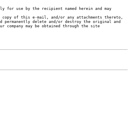
ly for use by the recipient named herein and may 
 copy of this e-mail, and/or any attachments thereto, 
d permanently delete and/or destroy the original and 
any copy of this e-mail and/or its attachments, as well as any printout thereof. Additional information about our company may be obtained through the site 