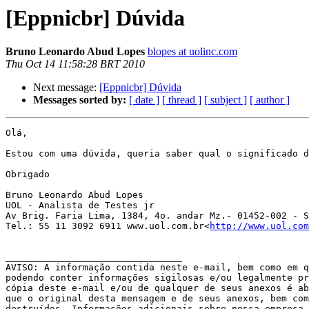
[Eppnicbr] Dúvida
Bruno Leonardo Abud Lopes
blopes at uolinc.com
Thu Oct 14 11:58:28 BRT 2010
Next message:
[Eppnicbr] Dúvida
Messages sorted by:
[ date ]
[ thread ]
[ subject ]
[ author ]
Olá,

Estou com uma dúvida, queria saber qual o significado d
Obrigado

Bruno Leonardo Abud Lopes

UOL - Analista de Testes jr

Av Brig. Faria Lima, 1384, 4o. andar Mz.- 01452-002 - S
Tel.: 55 11 3092 6911 www.uol.com.br<
http://www.uol.com
________________________________

AVISO: A informação contida neste e-mail, bem como em q
podendo conter informações sigilosas e/ou legalmente pr
cópia deste e-mail e/ou de qualquer de seus anexos é ab
que o original desta mensagem e de seus anexos, bem com
destruídos. Informações adicionais sobre nossa empresa 