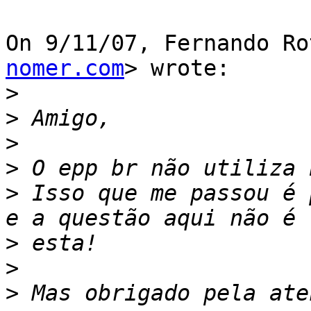
On 9/11/07, Fernando Ro
nomer.com
> wrote:

>
>
>
>
>
 Isso que me passou é 
>
>
>