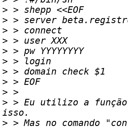
>
>
>
>
>
>
>
>
>
>
 > Eu utilizo a função
>
 > Mas no comando "con