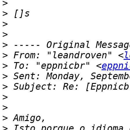
>
>
>
>
>
>
 From: "leandroven" <
l
>
 To: "eppnicbr" <
eppni
>
>
>
>
>
>
 Isto porque o idioma 