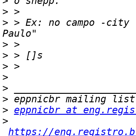
>
>
>
 > Ex: no campo -city 
>
>
>
>
>
>
>
eppnicbr at eng.regis
>
https://eng.registro.b