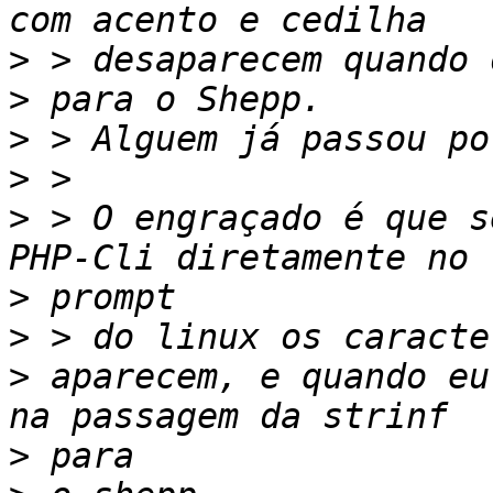
>
>
>
>
>
 > O engraçado é que s
>
>
>
 aparecem, e quando eu
>