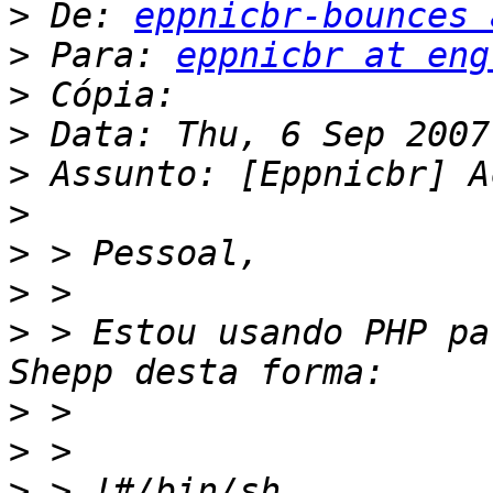
>
 De: 
eppnicbr-bounces 
>
 Para: 
eppnicbr at eng
>
>
>
>
>
>
>
 > Estou usando PHP pa
>
>
>