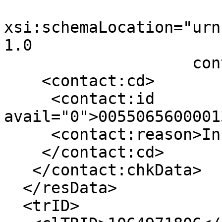
xsi:schemaLocation="urn
1.0 

                    contact-1.0.xsd"> 

    <contact:cd>

     <contact:id 
avail="0">0055065600001
     <contact:reason>In use</contact:reason>

    </contact:cd>

   </contact:chkData>

  </resData>

  <trID>
