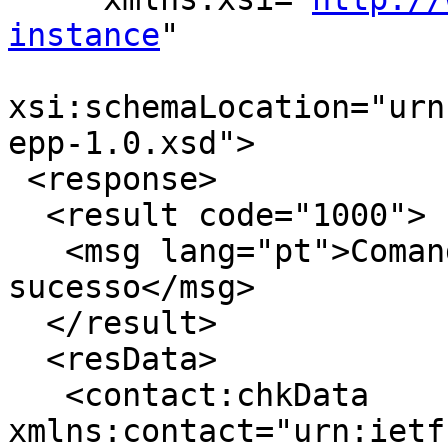
instance
" 

xsi:schemaLocation="urn
epp-1.0.xsd"> 

 <response>

  <result code="1000">

   <msg lang="pt">Comando completado com 
sucesso</msg>

  </result>

  <resData>

   <contact:chkData 
xmlns:contact="urn:ietf: