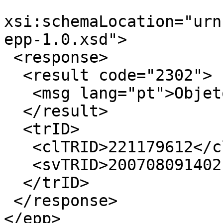
xsi:schemaLocation="urn
epp-1.0.xsd"> 

 <response>

  <result code="2302">

   <msg lang="pt">Objeto jÃ¡ existe</msg>

  </result>

  <trID>

   <clTRID>221179612</clTRID>

   <svTRID>20070809140218-119-0007</svTRID>

  </trID>

 </response>

</epp>
