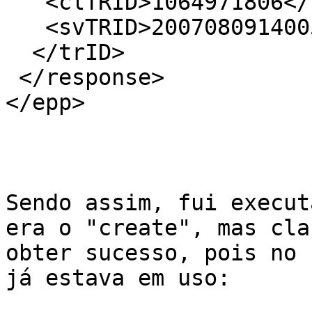
   <clTRID>1064971806</clTRID>

   <svTRID>20070809140058-119-0006</svTRID>

  </trID>

 </response>

</epp>

Sendo assim, fui execut
era o "create", mas cla
obter sucesso, pois no 
já estava em uso:
