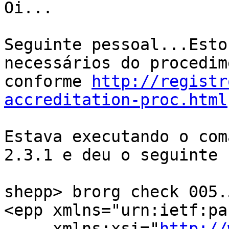
Oi...

Seguinte pessoal...Esto
necessários do procedim
conforme 
http://registr
accreditation-proc.html
Estava executando o com
2.3.1 e deu o seguinte 
shepp> brorg check 005.
<epp xmlns="urn:ietf:pa
     xmlns:xsi="
http://