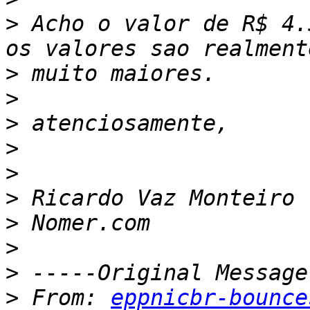
>
 Acho o valor de R$ 4.
>
>
>
>
>
>
>
>
>
>
 From: 
eppnicbr-bounce