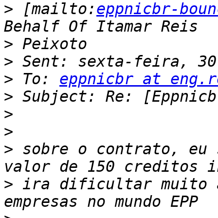
>
 [mailto:
eppnicbr-boun
>
>
>
 To: 
eppnicbr at eng.r
>
>
>
>
 sobre o contrato, eu 
>
 ira dificultar muito 