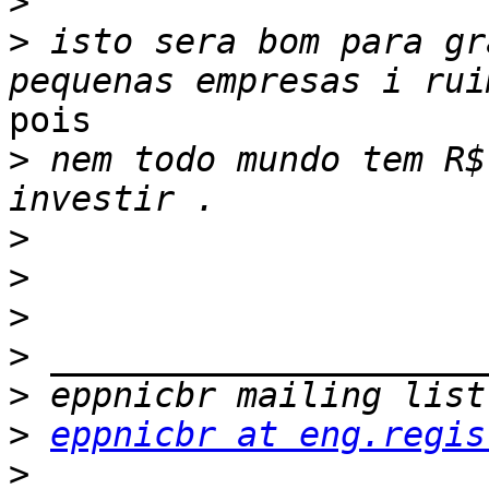
>
>
 isto sera bom para gr
pois

>
 nem todo mundo tem R$
>
>
>
>
>
>
eppnicbr at eng.regis
>