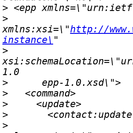
>
>
xmlns:xsi=\"
http://www.
instance\
>
xsi:schemaLocation=\"ur
>
>
>
>
>