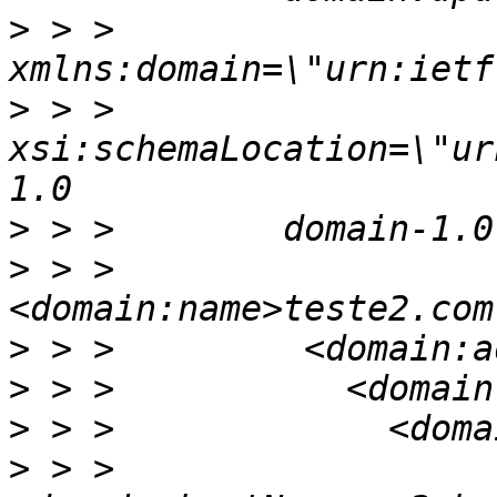
>
 > >        
>
 > >        
xsi:schemaLocation=\"ur
>
>
 > >         
>
>
>
>
 > >               