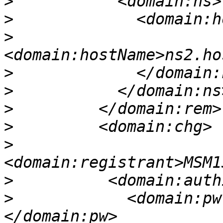
>
>
>
>
>
>
>
>
>
>
            <domain:pw