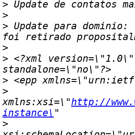
>
>
>
 Update para dominio: 
>
>
 <?xml version=\"1.0\"
>
>
xmlns:xsi=\"
http://www.
instance\
>
xsi:schemaLocation=\"ur