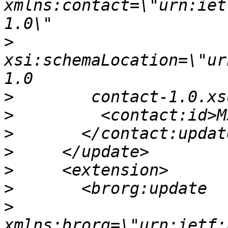
xmlns:contact=\"urn:iet
>
xsi:schemaLocation=\"ur
>
>
>
>
>
>
>