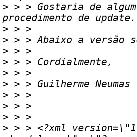
>
 > > Gostaria de algum
>
>
>
>
>
>
>
>
>
>
 > > <?xml version=\"1