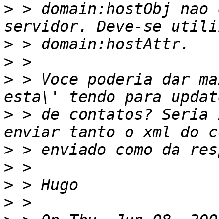
>
 > domain:hostObj nao 
>
>
>
 > Voce poderia dar ma
>
 > de contatos? Seria 
>
>
>
>