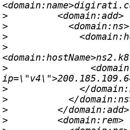
>
>
>
>
>
               <domain
>
>
>
>