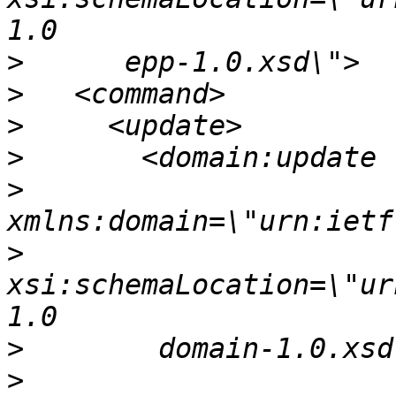
>
>
>
>
>
>
xsi:schemaLocation=\"ur
>
>