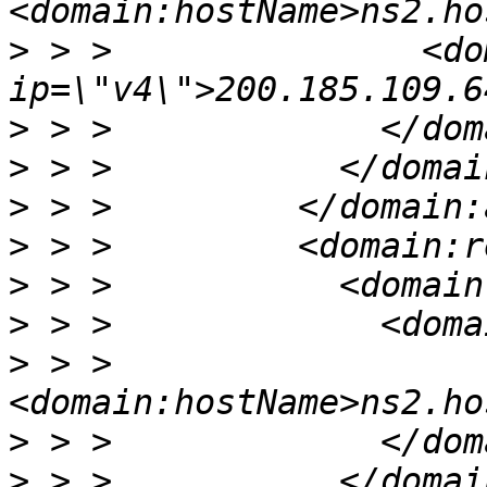
>
 > >               <do
>
>
>
>
>
>
>
 > >               
>
>