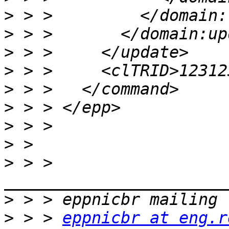
>
>
>
>
>
>
>
>
>
 > > 
>
>
 > > 
eppnicbr at eng.r