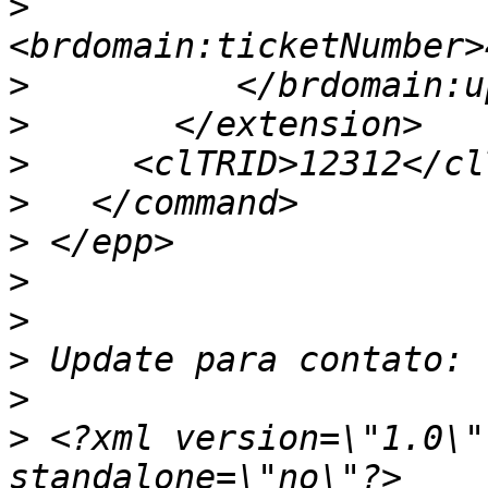
>
>
>
>
>
>
>
>
>
>
>
 <?xml version=\"1.0\"