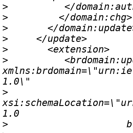
>
>
>
>
>
>
          <brdomain:upd
xmlns:brdomain=\"urn:ie
>
xsi:schemaLocation=\"ur
>