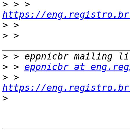
>
 > > 
https://eng.registro.br
>
>
 > 
>
>
 > 
eppnicbr at eng.reg
>
 > 
https://eng.registro.br
>