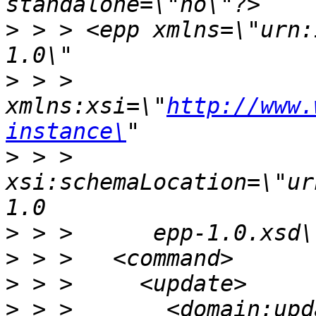
>
 > > <epp xmlns=\"urn:
>
 > >      
xmlns:xsi=\"
http://www.
instance\
>
 > >      
xsi:schemaLocation=\"ur
>
>
>
>