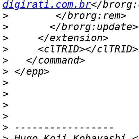
digirati.com.br
>
>
>
>
>
>
>
>
>
>
>
>
 Hugo Koji Kobayashi <