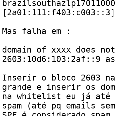
brazilsouthazlp17011000
[2a01:111:f403:c003::3]
Mas falha em :

domain of xxxx does not
2603:10d6:103:2af::9 as
Inserir o bloco 2603 na
grande e inserir os dom
na whitelist eu já até 
spam (até pq emails sem

SPF é considerado spam 