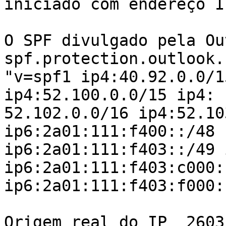
iniciado com endereço I
O SPF divulgado pela Out
spf.protection.outlook.
"v=spf1 ip4:40.92.0.0/1
ip4:52.100.0.0/15 ip4:

52.102.0.0/16 ip4:52.10
ip6:2a01:111:f400::/48

ip6:2a01:111:f403::/49 
ip6:2a01:111:f403:c000::
ip6:2a01:111:f403:f000:
Origem real do IP  2603