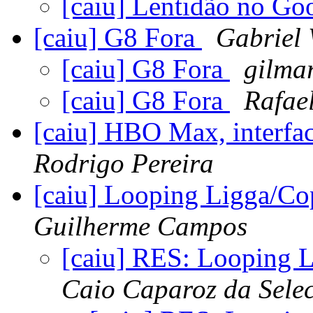
[caiu] Lentidão no Go
[caiu] G8 Fora
Gabriel
[caiu] G8 Fora
gilma
[caiu] G8 Fora
Rafae
[caiu] HBO Max, interfa
Rodrigo Pereira
[caiu] Looping Ligga/C
Guilherme Campos
[caiu] RES: Looping 
Caio Caparoz da Selec