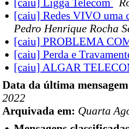
[caiu] Ligga Telecom
Ro
[caiu] Redes VIVO uma c
Pedro Henrique Rocha S
[caiu] PROBLEMA CO
[caiu] Perda e Travamen
[caiu] ALGAR TELEC
Data da última mensagem
2022
Arquivada em:
Quarta Ago
Mensagens classificadas