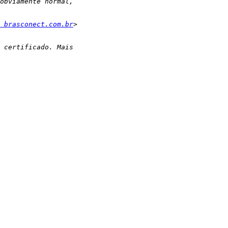
 brasconect.com.br