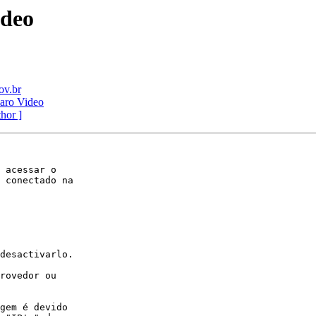
ideo
ov.br
laro Video
thor ]
 acessar o

 conectado na

desactivarlo.

rovedor ou

gem é devido
