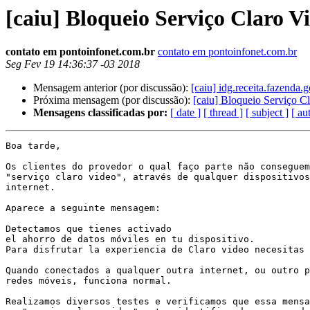
[caiu] Bloqueio Serviço Claro V
contato em pontoinfonet.com.br
contato em pontoinfonet.com.br
Seg Fev 19 14:36:37 -03 2018
Mensagem anterior (por discussão):
[caiu] idg.receita.fazenda.g
Próxima mensagem (por discussão):
[caiu] Bloqueio Serviço C
Mensagens classificadas por:
[ date ]
[ thread ]
[ subject ]
[ au
Boa tarde,

Os clientes do provedor o qual faço parte não conseguem
"serviço claro video", através de qualquer dispositivos
internet.

Aparece a seguinte mensagem:

Detectamos que tienes activado 

el ahorro de datos móviles en tu dispositivo. 

Para disfrutar la experiencia de Claro video necesitas 
Quando conectados a qualquer outra internet, ou outro p
redes móveis, funciona normal.

Realizamos diversos testes e verificamos que essa mensa