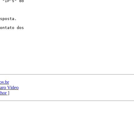
 "IP's" do

sposta.

ontato dos

ov.br
laro Video
thor ]