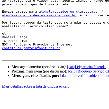
ao "serviço claro video" estar identificando a range de
provedor de origem de forma errada.

Enviei emails para 
atenclaro.video em claro.com.br
atendamericel.video em americel.com.br
, e não obtive re
Por favor, alguém da lista pode me ajudar ou possui o c
analistas do  serviço claro video?

At.

Ranieri Lança

16-99144-8198

contato em pontoinfonet.com.br
Mensagem anterior (por discussão):
[caiu] idg.receita.fazenda.g
Próxima mensagem (por discussão):
[caiu] Bloqueio Serviço C
Mensagens classificadas por:
[ date ]
[ thread ]
[ subject ]
[ au
Mais detalhes sobre a lista de discussão caiu