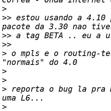
>
>>
 estou usando a 4.10 
>>
>>
>
 o mpls e o routing-te
>
>
>
 reporta o bug la pra 
>