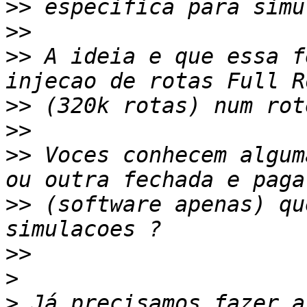
>>
>>
>>
 A ideia e que essa f
>>
>>
>>
 Voces conhecem algum
>>
 (software apenas) qu
>>
>
>
 Já precisamos fazer a