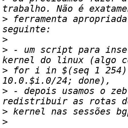
>
 ferramenta apropriada
>
>
 - um script para inse
>
 for i in $(seq 1 254)
>
 - depois usamos o zeb
>
>