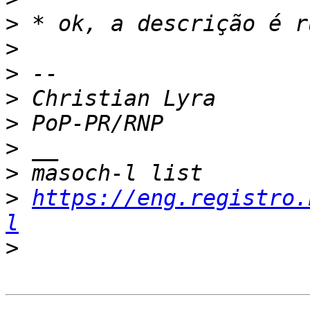
>
>
>
>
>
>
>
>
https://eng.registro.
l
>