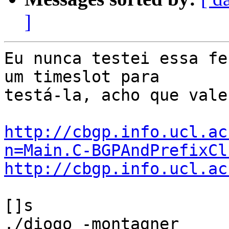
]
Eu nunca testei essa fe
um timeslot para

testá-la, acho que vale
http://cbgp.info.ucl.ac
n=Main.C-BGPAndPrefixCl
http://cbgp.info.ucl.ac
[]s

./diogo -montagner
