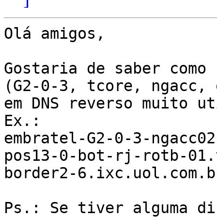
Olá amigos,

Gostaria de saber como 
(G2-0-3, tcore, ngacc, 
em DNS reverso muito ut
Ex.: 

embratel-G2-0-3-ngacc02
pos13-0-bot-rj-rotb-01.
border2-6.ixc.uol.com.br
Ps.: Se tiver alguma di