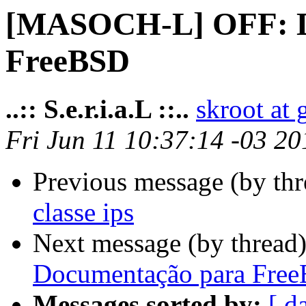
[MASOCH-L] OFF: D
FreeBSD
..:: S.e.r.i.a.L ::..
skroot at
Fri Jun 11 10:37:14 -03 20
Previous message (by th
classe ips
Next message (by thread
Documentação para Fre
Messages sorted by:
[ d