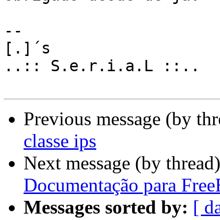
-- 

[.]´s

..:: S.e.r.i.a.L ::..

Previous message (by th
classe ips
Next message (by thread
Documentação para Fre
Messages sorted by:
[ d