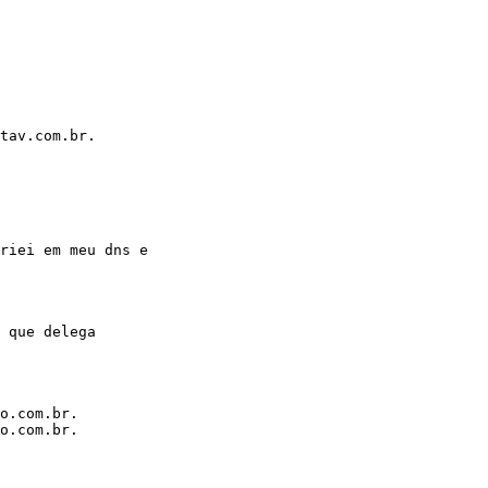
tav.com.br.

riei em meu dns e

 que delega

o.com.br.

o.com.br.
