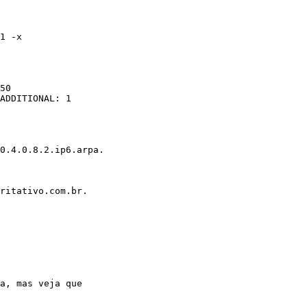
1 -x

50

ADDITIONAL: 1

0.4.0.8.2.ip6.arpa.

ritativo.com.br.

a, mas veja que
