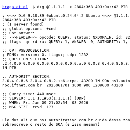
braga at d1
:~$ dig @1.1.1.1 -x 2804:368:403:0a::42 PTR

; <<>> DiG 9.18.39-0ubuntu0.24.04.2-Ubuntu <<>> @1.1.1.
2804:368:403:0a::42 PTR

; (1 server found)

;; global options: +cmd

;; Got answer:

;; ->>HEADER<<- opcode: QUERY, status: NXDOMAIN, id: 82
;; flags: qr rd ra; QUERY: 1, ANSWER: 0, AUTHORITY: 1, 
;; OPT PSEUDOSECTION:

; EDNS: version: 0, flags:; udp: 1232

;; QUESTION SECTION:

;2.4.0.0.0.0.0.0.0.0.0.0.0.0.0.0.a.0.0.0.3.0.4.0.8.6.3.
IN PTR

;; AUTHORITY SECTION:

3.0.4.0.8.6.3.0.4.0.8.2.ip6.arpa. 43200 IN SOA ns1.auto
noc.iftnet.com.br. 2025061701 3600 900 1209600 43200

;; Query time: 440 msec

;; SERVER: 1.1.1.1#53(1.1.1.1) (UDP)

;; WHEN: Fri Jan 09 21:02:54 -03 2026

;; MSG SIZE  rcvd: 177

Ele duz ali que ns1.autoritativo.com.br cuida dessa zon
sobrescreve o resto do SOA (é isso mesmo?)
