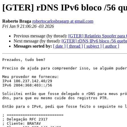
[GTER] rDNS IPv6 bloco /56 qu
Roberto Braga
robertocarlosbragarp at gmail.com
Fri Jan 9 21:06:26 -03 2026
Previous message (by thread):
[GTER] Relatório Spoofer par
Next message (by thread):
[GTER] rDNS IPv6 bloco /56 quebra
Messages sorted by:
[ date ]
[ thread ]
[ subject ]
[ author ]
Prezados, tudo bem?

Preciso de ajuda para compreender isso, se alguém puder
Meu provedor me forneceu:

IPv4 186.237.142.40/29

IPv6 2804:368:403::/56

Solicitei então que fosse delegado o rDNS para meus pró
dns, para que eu mesmo cuide dos registros PTR.

Então para o IPv4, pedi que fosse feito o seguinte no l
; =========================

; Delegação RFC 2317

; Cliente: BRATAV
