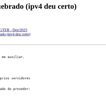
ebrado (ipv4 deu certo)
a GTER - Dez/2025
do (ipv4 deu certo)
 me auxiliar.

prios servidores

ado do provedor:
