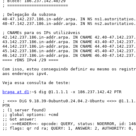
; Bloco: 186.237.142.40/29

; =========================

; Delegação da subzona

40-47.142.237.186.in-addr.arpa. IN NS ns1.autoritativo.
40-47.142.237.186.in-addr.arpa. IN NS ns2.autoritativo.
; CNAMEs para os IPs utilizáveis

42.142.237.186.in-addr.arpa. IN CNAME 42.40-47.142.237.
43.142.237.186.in-addr.arpa. IN CNAME 43.40-47.142.237.
44.142.237.186.in-addr.arpa. IN CNAME 44.40-47.142.237.
45.142.237.186.in-addr.arpa. IN CNAME 45.40-47.142.237.
46.142.237.186.in-addr.arpa. IN CNAME 46.40-47.142.237.
==== rDNS IPv4 /29 ====

Com isso, estou conseguindo definir eu mesmo os registr
aos endereços ipv4.

Veja essa consulta de teste:

braga at d1
:~$ dig @1.1.1.1 -x 186.237.142.42 PTR

; <<>> DiG 9.18.39-0ubuntu0.24.04.2-Ubuntu <<>> @1.1.1.
PTR

; (1 server found)

;; global options: +cmd

;; Got answer:

;; ->>HEADER<<- opcode: QUERY, status: NOERROR, id: 146
;; flags: qr rd ra; QUERY: 1, ANSWER: 2, AUTHORITY: 0, 