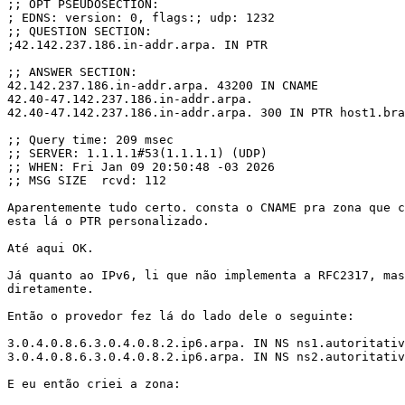
;; OPT PSEUDOSECTION:

; EDNS: version: 0, flags:; udp: 1232

;; QUESTION SECTION:

;42.142.237.186.in-addr.arpa. IN PTR

;; ANSWER SECTION:

42.142.237.186.in-addr.arpa. 43200 IN CNAME

42.40-47.142.237.186.in-addr.arpa.

42.40-47.142.237.186.in-addr.arpa. 300 IN PTR host1.bra
;; Query time: 209 msec

;; SERVER: 1.1.1.1#53(1.1.1.1) (UDP)

;; WHEN: Fri Jan 09 20:50:48 -03 2026

;; MSG SIZE  rcvd: 112

Aparentemente tudo certo. consta o CNAME pra zona que c
esta lá o PTR personalizado.

Até aqui OK.

Já quanto ao IPv6, li que não implementa a RFC2317, mas
diretamente.

Então o provedor fez lá do lado dele o seguinte:

3.0.4.0.8.6.3.0.4.0.8.2.ip6.arpa. IN NS ns1.autoritativ
3.0.4.0.8.6.3.0.4.0.8.2.ip6.arpa. IN NS ns2.autoritativ
E eu então criei a zona:
