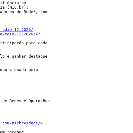
iliência na

za (NIC.br);

adores de Rede*, com

-edio-12-2026/
e-edio-12-2026/
>*

rticipação para cada

lo e ganhar destaque

oporcionada pelo

 de Redes e Operações

.com/nicbrvideos/
>

em receber
