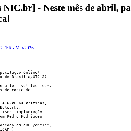
NIC.br] - Neste mês de abril, pa
ca!
a GTER - Mar/2026
pacitação Online*

o de Brasília/UTC-3).

e alto nível técnico*,

s de conteúdo.

 e 6VPE na Prática*,

Networks)

 ISPs: Implantação

om Pedro Rodrigues

aseada em gRPC/gNMIc*,

ICAMP);
