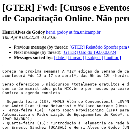
[GTER] Fwd: [Cursos e Eventos 
de Capacitação Online. Não per
Henri Alves de Godoy
henri.godoy at fca.unicamp.br
Thu Apr 9 08:32:38 -03 2026
Previous message (by thread):
[GTER] Relatório Spoofer par
Next message (by thread):
[GTER] Uso do 192.0.0.0/24
Messages sorted by:
[ date ]
[ thread ]
[ subject ]
[ author ]
Começa na próxima semana! A *12ª edição da Semana de Ca
acontecerá *de 13 a 17 de abril*, das 9h às 12h (horári
Serão oferecidos 5 minicursos *totalmente gratuitos e d
que serão ministrados pelo NIC.br e por nossos parceiro
Confira a agenda completa:

- Segunda-feira (13): *MPLS Além do Convencional: L3VPN
com André Dias (Hexa Networks) e Wallace Andrade (Hexa 
- Terça-feira (14): *Zero Touch Provisioning (ZTP) para
Automatizada e Padronização de Equipamentos de Rede*, c
(PoP-BA/RNP);

- Quarta-feira (15): *Introdução à Telemetria de rede b
com Ernesto Sánchez (UCASAL) e Henri Alves de Godoy (UN