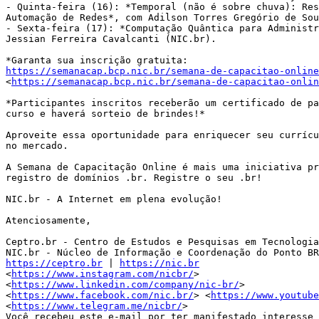
- Quinta-feira (16): *Temporal (não é sobre chuva): Res
Automação de Redes*, com Adilson Torres Gregório de Sou
- Sexta-feira (17): *Computação Quântica para Administr
Jessian Ferreira Cavalcanti (NIC.br).

https://semanacap.bcp.nic.br/semana-de-capacitao-online

<
https://semanacap.bcp.nic.br/semana-de-capacitao-onlin
*Participantes inscritos receberão um certificado de pa
curso e haverá sorteio de brindes!*

Aproveite essa oportunidade para enriquecer seu currícu
no mercado.

A Semana de Capacitação Online é mais uma iniciativa pr
registro de domínios .br. Registre o seu .br!

NIC.br - A Internet em plena evolução!

Atenciosamente,

Ceptro.br - Centro de Estudos e Pesquisas em Tecnologia
https://ceptro.br
 | 
https://nic.br
<
https://www.instagram.com/nicbr/
>

<
https://www.linkedin.com/company/nic-br/
>

<
https://www.facebook.com/nic.br/
> <
https://www.youtube
<
https://www.telegram.me/nicbr/
>

Você recebeu este e-mail por ter manifestado interesse 