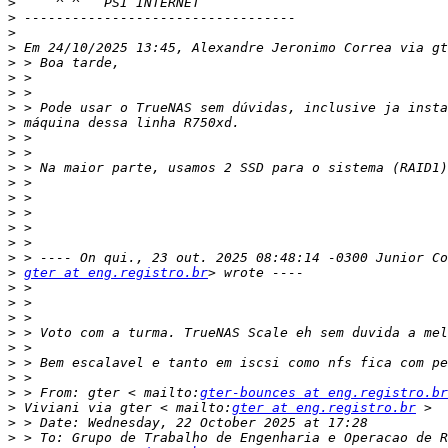
>
>
>
>
>
>
>
>
>
>
>
>
>
>
>
>
>
>
>
gter at eng.registro.br
>
>
>
>
>
>
>
>
 > From: gter < mailto:
gter-bounces at eng.registro.br
>
 Viviani via gter < mailto:
gter at eng.registro.br
>
>