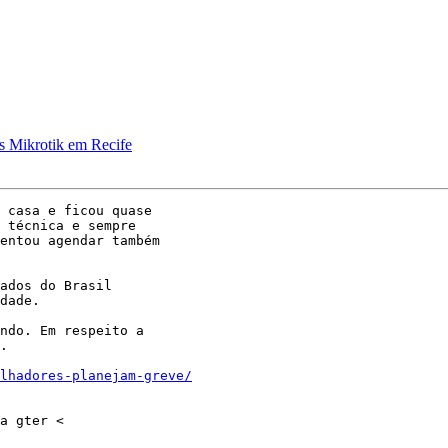
 Mikrotik em Recife
 casa e ficou quase

 técnica e sempre

entou agendar também

ados do Brasil

dade.

ndo. Em respeito a

.

lhadores-planejam-greve/