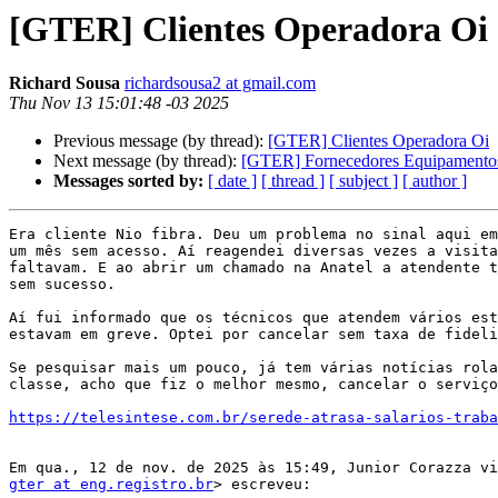
[GTER] Clientes Operadora Oi
Richard Sousa
richardsousa2 at gmail.com
Thu Nov 13 15:01:48 -03 2025
Previous message (by thread):
[GTER] Clientes Operadora Oi
Next message (by thread):
[GTER] Fornecedores Equipamentos
Messages sorted by:
[ date ]
[ thread ]
[ subject ]
[ author ]
Era cliente Nio fibra. Deu um problema no sinal aqui em
um mês sem acesso. Aí reagendei diversas vezes a visita
faltavam. E ao abrir um chamado na Anatel a atendente t
sem sucesso.

Aí fui informado que os técnicos que atendem vários est
estavam em greve. Optei por cancelar sem taxa de fideli
Se pesquisar mais um pouco, já tem várias notícias rola
classe, acho que fiz o melhor mesmo, cancelar o serviço
https://telesintese.com.br/serede-atrasa-salarios-traba
gter at eng.registro.br
> escreveu:
