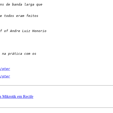
/gter
/gter
 Mikrotik em Recife