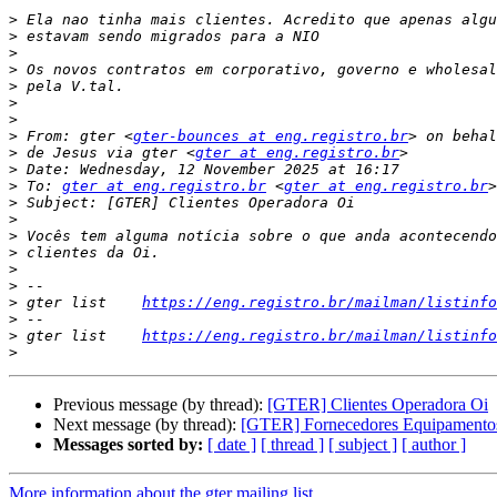
>
>
>
>
>
>
>
>
 From: gter <
gter-bounces at eng.registro.br
>
 de Jesus via gter <
gter at eng.registro.br
>
>
 To: 
gter at eng.registro.br
 <
gter at eng.registro.br
>
>
>
>
>
>
>
 gter list    
https://eng.registro.br/mailman/listinfo
>
>
 gter list    
https://eng.registro.br/mailman/listinfo
>
Previous message (by thread):
[GTER] Clientes Operadora Oi
Next message (by thread):
[GTER] Fornecedores Equipamentos
Messages sorted by:
[ date ]
[ thread ]
[ subject ]
[ author ]
More information about the gter mailing list