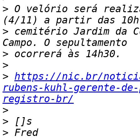
>
 O velório será realiz
>
 cemitério Jardim da C
>
>
>
https://nic.br/notici
rubens-kuhl-gerente-de-
registro-br/
>
>
>