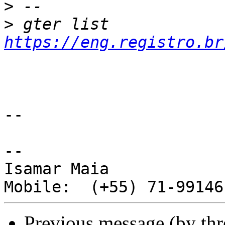
>
>
 gter list    
https://eng.registro.br
-- 

--

Isamar Maia

Previous message (by th