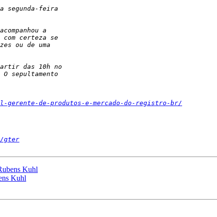
l-gerente-de-produtos-e-mercado-do-registro-br/
/gter
Rubens Kuhl
ens Kuhl