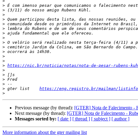
>
>
>
>
>
>
>
>
>
>
>
>
>
>
>
https://nic.br/noticia/notas/nota-de-pesar-rubens-kuh
>
>
>
>
>
 gter list    
https://eng.registro.br/mailman/listinfo
>
Previous message (by thread):
[GTER] Nota de Falecimento - 
Next message (by thread):
[GTER] Nota de Falecimento - Rub
Messages sorted by:
[ date ]
[ thread ]
[ subject ]
[ author ]
More information about the gter mailing list