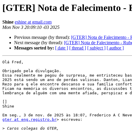
[GTER] Nota de Falecimento -
Shine
eshine at gmail.com
Mon Nov 3 20:09:10 -03 2025
Previous message (by thread):
[GTER] Nota de Falecimento - 
Next message (by thread):
[GTER] Nota de Falecimento - Rub
Messages sorted by:
[ date ]
[ thread ]
[ subject ]
[ author ]
Olá Fred,

Obrigado pela divulgação.

Essa realmente me pegou de surpresa, me entristeceu bas
2025 está sendo um ano de perdas valiosas. Danton, Lian
Rezo para q ele encontre descanso e sua família confort
Ficam na memória os diversos encontros, as discussões t
lembrança de alguém com uma mente afiada, perspicaz e d
[]

Shine

gter at eng.registro.br
> escreveu:

>