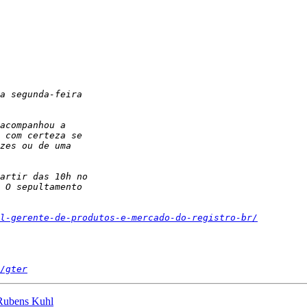
l-gerente-de-produtos-e-mercado-do-registro-br/
/gter
Rubens Kuhl