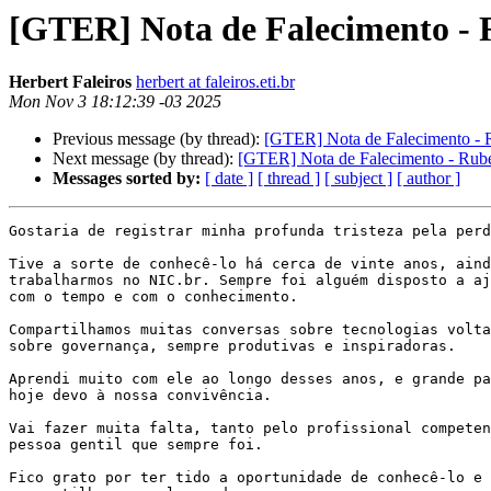
[GTER] Nota de Falecimento -
Herbert Faleiros
herbert at faleiros.eti.br
Mon Nov 3 18:12:39 -03 2025
Previous message (by thread):
[GTER] Nota de Falecimento - 
Next message (by thread):
[GTER] Nota de Falecimento - Rub
Messages sorted by:
[ date ]
[ thread ]
[ subject ]
[ author ]
Gostaria de registrar minha profunda tristeza pela perd
Tive a sorte de conhecê-lo há cerca de vinte anos, aind
trabalharmos no NIC.br. Sempre foi alguém disposto a aj
com o tempo e com o conhecimento.

Compartilhamos muitas conversas sobre tecnologias volta
sobre governança, sempre produtivas e inspiradoras.

Aprendi muito com ele ao longo desses anos, e grande pa
hoje devo à nossa convivência.

Vai fazer muita falta, tanto pelo profissional competen
pessoa gentil que sempre foi.

Fico grato por ter tido a oportunidade de conhecê-lo e 