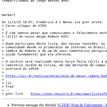
compartilhamos ao longo desses anos.

--

Herbert

On 11/3/25 18:07, Frederico A C Neves via gter wrote:

>
>
>
>
>
>
>
>
>
>
>
>
>
>
>
https://nic.br/noticia/notas/nota-de-pesar-rubens-kuh
>
>
>
>
>
 gter list    
https://eng.registro.br/mailman/listinfo
Previous message (by thread):
[GTER] Nota de Falecimento - 