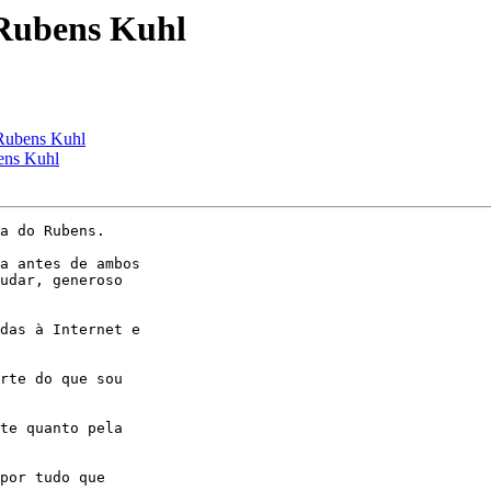
 Rubens Kuhl
Rubens Kuhl
ens Kuhl
a do Rubens.

a antes de ambos 

udar, generoso 

das à Internet e 

rte do que sou 

te quanto pela 

por tudo que 
