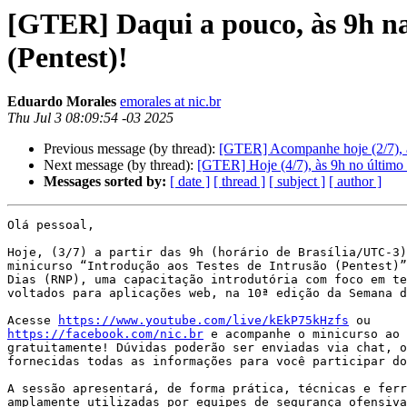
[GTER] Daqui a pouco, às 9h na
(Pentest)!
Eduardo Morales
emorales at nic.br
Thu Jul 3 08:09:54 -03 2025
Previous message (by thread):
[GTER] Acompanhe hoje (2/7), à
Next message (by thread):
[GTER] Hoje (4/7), às 9h no último 
Messages sorted by:
[ date ]
[ thread ]
[ subject ]
[ author ]
Olá pessoal,

Hoje, (3/7) a partir das 9h (horário de Brasília/UTC-3)
minicurso “Introdução aos Testes de Intrusão (Pentest)”
Dias (RNP), uma capacitação introdutória com foco em te
voltados para aplicações web, na 10ª edição da Semana d
Acesse 
https://www.youtube.com/live/kEkP75kHzfs
https://facebook.com/nic.br
 e acompanhe o minicurso ao 
gratuitamente! Dúvidas poderão ser enviadas via chat, o
fornecidas todas as informações para você participar do
A sessão apresentará, de forma prática, técnicas e ferr
amplamente utilizadas por equipes de segurança ofensiva