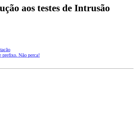
ção aos testes de Intrusão
itação
e prefixo. Não perca!