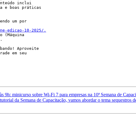
nteúdo inclui 

a e boas práticas 

endo um por 

ne-edicao-10-2025/.
o (Máquina 

.

bando! Aproveite 

rade em seu 

s 9h: minicurso sobre Wi-Fi 7 para empresas na 10ª Semana de Capac
tutorial da Semana de Capacitação, vamos abordar o tema sequestros d