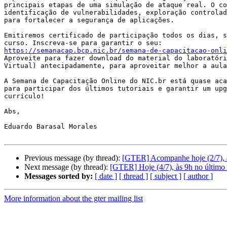
principais etapas de uma simulação de ataque real. O co
identificação de vulnerabilidades, exploração controlad
para fortalecer a segurança de aplicações.

Emitiremos certificado de participação todos os dias, s
https://semanacap.bcp.nic.br/semana-de-capacitacao-onli
Aproveite para fazer download do material do laboratóri
Virtual) antecipadamente, para aproveitar melhor a aula
A Semana de Capacitação Online do NIC.br está quase aca
para participar dos últimos tutoriais e garantir um upg
currículo!

Abs,

Eduardo Barasal Morales

Previous message (by thread):
[GTER] Acompanhe hoje (2/7), à
Next message (by thread):
[GTER] Hoje (4/7), às 9h no último 
Messages sorted by:
[ date ]
[ thread ]
[ subject ]
[ author ]
More information about the gter mailing list