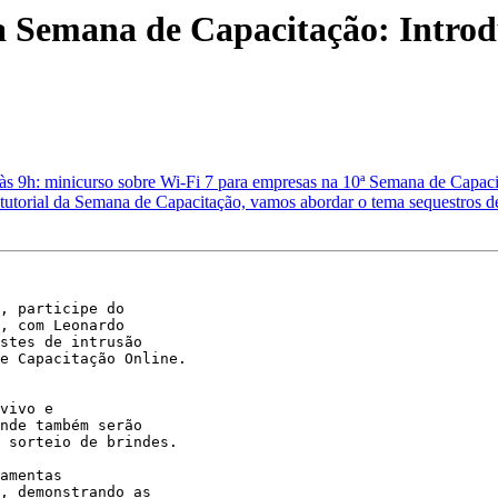
 Semana de Capacitação: Introdu
s 9h: minicurso sobre Wi-Fi 7 para empresas na 10ª Semana de Capac
tutorial da Semana de Capacitação, vamos abordar o tema sequestros d
, participe do 

, com Leonardo 

stes de intrusão 

e Capacitação Online.

vivo e 

nde também serão 

 sorteio de brindes.

amentas 

, demonstrando as 
