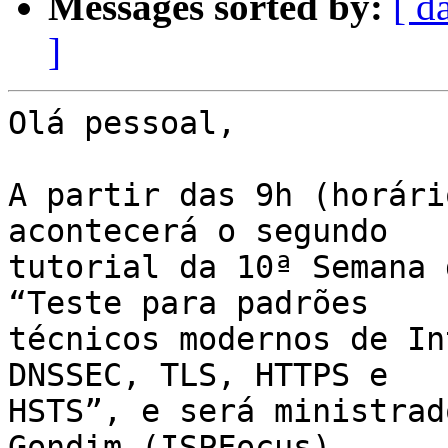
Messages sorted by:
[ d
]
Olá pessoal,

A partir das 9h (horári
acontecerá o segundo 

tutorial da 10ª Semana 
“Teste para padrões 

técnicos modernos de In
DNSSEC, TLS, HTTPS e 

HSTS”, e será ministrad
Gondim (ISPFocus). 
