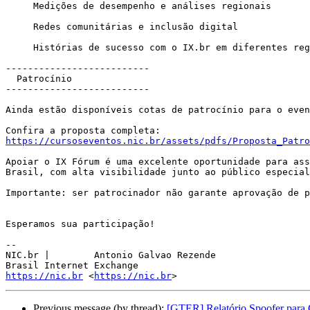
     Medições de desempenho e análises regionais

     Redes comunitárias e inclusão digital

     Histórias de sucesso com o IX.br em diferentes regiões

--------------------------

  Patrocínio

--------------------------

Ainda estão disponíveis cotas de patrocínio para o even
https://cursoseventos.nic.br/assets/pdfs/Proposta_Patro
Apoiar o IX Fórum é uma excelente oportunidade para ass
Brasil, com alta visibilidade junto ao público especial
Importante: ser patrocinador não garante aprovação de p
Esperamos sua participação!

-- 

NIC.br | 	Antonio Galvao Rezende

https://nic.br
 <
https://nic.br
Previous message (by thread):
[GTER] Relatório Spoofer para