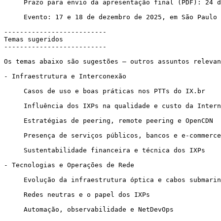
     Prazo para envio da apresentação final (PDF): 24 de novembro de 2025

     Evento: 17 e 18 de dezembro de 2025, em São Paulo

--------------------------

Temas sugeridos

--------------------------

Os temas abaixo são sugestões — outros assuntos relevan
- Infraestrutura e Interconexão

     Casos de uso e boas práticas nos PTTs do IX.br

     Influência dos IXPs na qualidade e custo da Internet

     Estratégias de peering, remote peering e OpenCDN

     Presença de serviços públicos, bancos e e-commerce nos PTTs

     Sustentabilidade financeira e técnica dos IXPs

- Tecnologias e Operações de Rede

     Evolução da infraestrutura óptica e cabos submarinos

     Redes neutras e o papel dos IXPs

     Automação, observabilidade e NetDevOps
