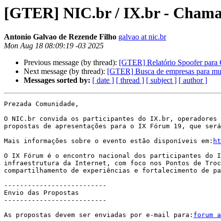
[GTER] NIC.br / IX.br - Chama
Antonio Galvao de Rezende Filho
galvao at nic.br
Mon Aug 18 08:09:19 -03 2025
Previous message (by thread):
[GTER] Relatório Spoofer para
Next message (by thread):
[GTER] Busca de empresas para mu
Messages sorted by:
[ date ]
[ thread ]
[ subject ]
[ author ]
Prezada Comunidade,

O NIC.br convida os participantes do IX.br, operadores 
propostas de apresentações para o IX Fórum 19, que será
Mais informações sobre o evento estão disponíveis em:
ht
O IX Fórum é o encontro nacional dos participantes do I
infraestrutura da Internet, com foco nos Pontos de Troc
compartilhamento de experiências e fortalecimento de pa
--------------------------

Envio das Propostas

--------------------------

As propostas devem ser enviadas por e-mail para:
forum a