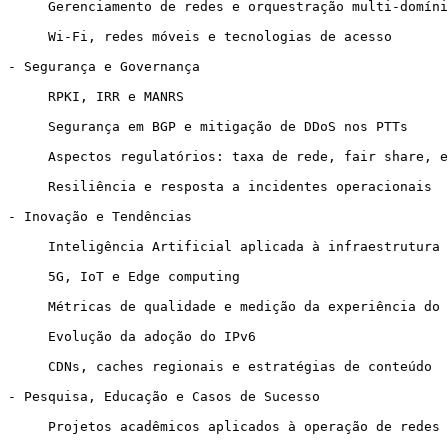
     Gerenciamento de redes e orquestração multi-domínio

     Wi-Fi, redes móveis e tecnologias de acesso

- Segurança e Governança

     RPKI, IRR e MANRS

     Segurança em BGP e mitigação de DDoS nos PTTs

     Aspectos regulatórios: taxa de rede, fair share, etc.

     Resiliência e resposta a incidentes operacionais

- Inovação e Tendências

     Inteligência Artificial aplicada à infraestrutura de rede

     5G, IoT e Edge computing

     Métricas de qualidade e medição da experiência do usuário

     Evolução da adoção do IPv6

     CDNs, caches regionais e estratégias de conteúdo

- Pesquisa, Educação e Casos de Sucesso

     Projetos acadêmicos aplicados à operação de redes
