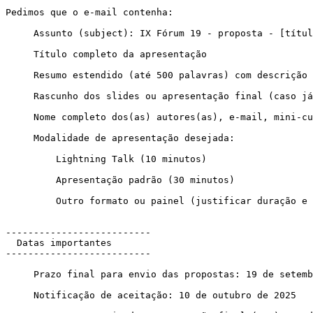
Pedimos que o e-mail contenha:

     Assunto (subject): IX Fórum 19 - proposta - [título da sua proposta]

     Título completo da apresentação

     Resumo estendido (até 500 palavras) com descrição do conteúdo e objetivos

     Rascunho dos slides ou apresentação final (caso já disponível)

     Nome completo dos(as) autores(as), e-mail, mini-currículo e organização

     Modalidade de apresentação desejada:

         Lightning Talk (10 minutos)

         Apresentação padrão (30 minutos)

         Outro formato ou painel (justificar duração e proposta)

--------------------------

  Datas importantes

--------------------------

     Prazo final para envio das propostas: 19 de setembro de 2025

     Notificação de aceitação: 10 de outubro de 2025
