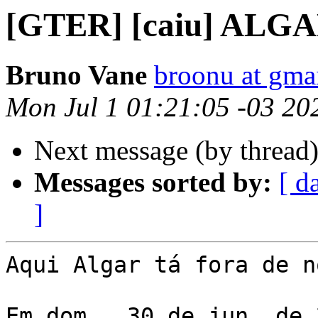
[GTER] [caiu] ALGA
Bruno Vane
broonu at gma
Mon Jul 1 01:21:05 -03 20
Next message (by thread
Messages sorted by:
[ d
]
Aqui Algar tá fora de n
Em dom., 30 de jun. de 