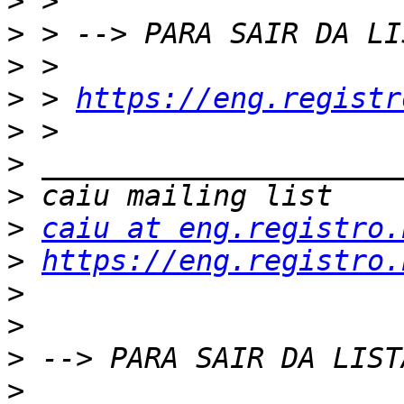
>
>
>
>
 > 
https://eng.registr
>
>
>
>
caiu at eng.registro.
>
https://eng.registro.
>
>
>
>