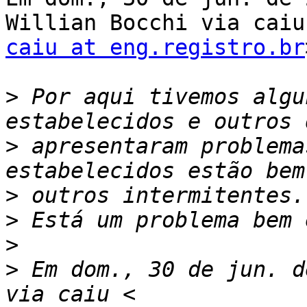
caiu at eng.registro.br
>
 Por aqui tivemos algu
>
 apresentaram problema
>
>
>
>
 Em dom., 30 de jun. d