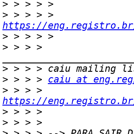
>
>
 > > > > 
https://eng.registro.br
>
>
 > > > 
>
>
 > > > 
caiu at eng.reg
>
 > > > 
https://eng.registro.br
>
>
>
 > > > --> PARA SAIR D