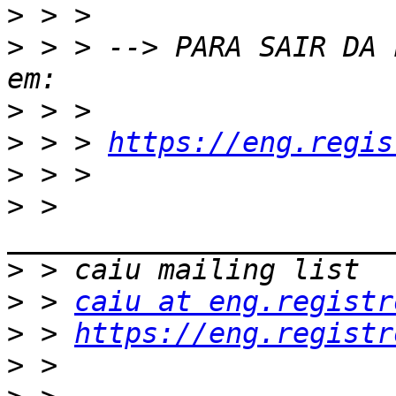
>
>
 > > --> PARA SAIR DA 
>
>
 > > 
https://eng.regis
>
>
 > 
>
>
 > 
caiu at eng.registr
>
 > 
https://eng.registr
>