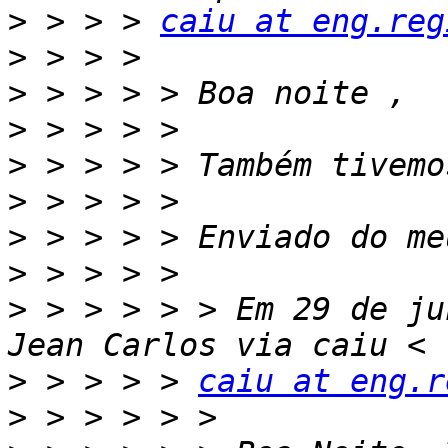
>
 > > > 
caiu at eng.reg
>
>
>
>
>
>
>
>
 > > > > > Em 29 de ju
>
 > > > > 
caiu at eng.r
>