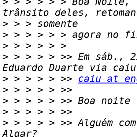
>
 > > > > > ﻿Boa Noite, 
>
>
>
>
 > > > > >> Em sáb., 2
>
 > > > > >> 
caiu at en
>
>
>
>
 > > > > >> Alguém com