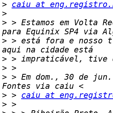
>
caiu at eng.registro.
>
>
 > Estamos em Volta Re
>
 > está fora e nosso t
>
>
>
 > Em dom., 30 de jun.
>
 > 
caiu at eng.registr
>