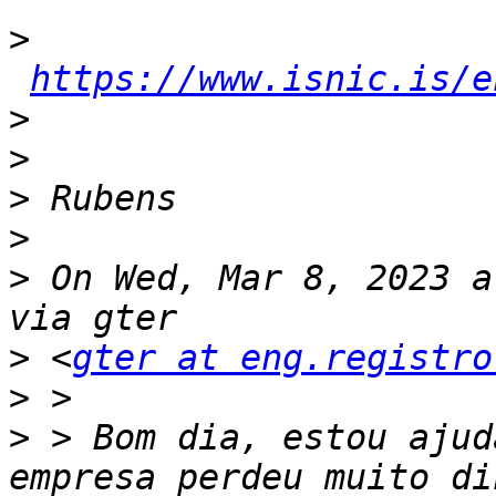
>
https://www.isnic.is/e
>
>
>
>
>
 On Wed, Mar 8, 2023 a
>
 <
gter at eng.registro
>
>
 > Bom dia, estou ajud