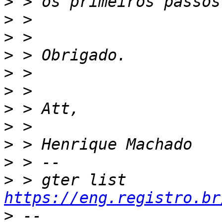
>
>
>
>
>
>
>
>
>
>
>
 > gter list    
https://eng.registro.br
>