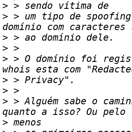
>
>
 > um tipo de spoofing
>
>
>
 > O domínio foi regis
>
>
>
 > Alguém sabe o camin
>