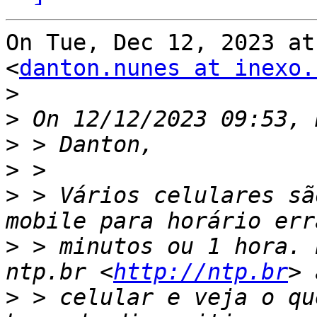
On Tue, Dec 12, 2023 at
<
danton.nunes at inexo.
>
>
>
>
>
 > Vários celulares sã
>
 > minutos ou 1 hora. 
ntp.br <
http://ntp.br
>
 > celular e veja o qu