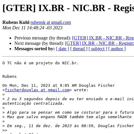
[GTER] IX.BR - NIC.BR - Regis
Rubens Kuhl
rubensk at gmail.com
Mon Dec 11 14:48:24 -03 2023
Previous message (by thread):
[GTER] IX.BR - NIC.BR - Regis
Next message (by thread):
[GTER] IX.BR - NIC.BR - Registro.
Messages sorted by:
[ date ]
[ thread ]
[ subject ]
[ author ]
O TC não é um projeto do NIC.br.

Rubens

On Mon, Dec 11, 2023 at 9:05 AM Douglas Fischer

<
fischerdouglas at gmail.com
> wrote:

>
>
 2 ou 3 segundos depois de eu ter enviado o e-mail ini
>
>
>
>
>
 Em seg., 11 de dez. de 2023 às 08:59, Douglas Fischer
>>