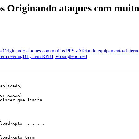
os Originando ataques com muit
os Originando ataques com muitos PPS - Afetando equipamentos intern
m peeringDB, nem RPKI, v6 singlehomed
aplicado)

er xxxxx)

olicer que limita 

load-xpto ........

load-xpto term 
