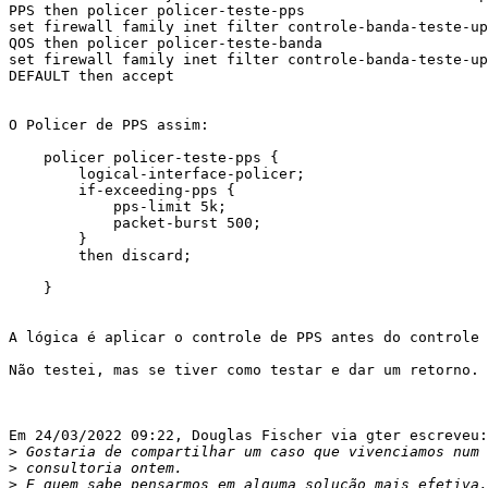
PPS then policer policer-teste-pps

set firewall family inet filter controle-banda-teste-up
QOS then policer policer-teste-banda

set firewall family inet filter controle-banda-teste-up
DEFAULT then accept

O Policer de PPS assim:

    policer policer-teste-pps {

        logical-interface-policer;

        if-exceeding-pps {

            pps-limit 5k;

            packet-burst 500;

        }

        then discard;

    }

A lógica é aplicar o controle de PPS antes do controle 
Não testei, mas se tiver como testar e dar um retorno.

Em 24/03/2022 09:22, Douglas Fischer via gter escreveu:

>
>
>