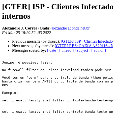
[GTER] ISP - Clientes Infectad
internos
Alexandre J. Correa (Onda)
alexandre at onda.net.br
Fri Mar 25 18:29:52 -03 2022
Previous message (by thread):
[GTER] ISP - Clientes Infectad
Next message (by thread):
[GTER] RES: CAIXA AS20116 - Ne
Messages sorted by:
[ date ]
[ thread ]
[ subject ]
[ author ]
Juniper é possível fazer:

No firewall filter de upload (download também pode ser 
Você tem um "term" para o controle de banda (then polic
basta criar um term ANTES do controle de banda com um p
PPS...

Exemplo:

set firewall family inet filter controle-banda-teste-up
..

..

set firewall family inet filter controle-banda-teste-up