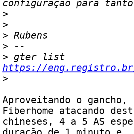
>
>
>
>
>
 gter list    
https://eng.registro.br
>
Aproveitando o gancho, 
Fiberhome atacando desti
chineses, 4 a 5 AS espe
duração de 1 minuto e
