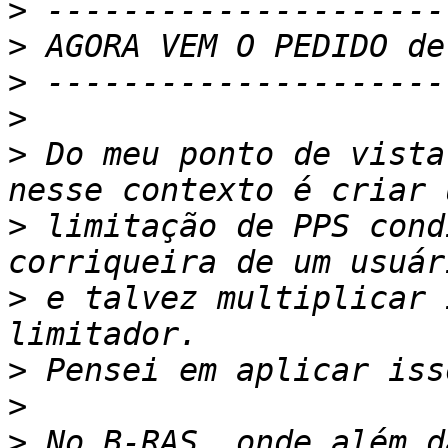
>
>
>
>
>
 Do meu ponto de vista
>
 limitação de PPS cond
>
 e talvez multiplicar 
>
>
>
 No B-RAS, onde além d