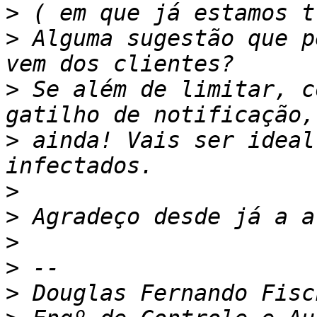
>
>
 Alguma sugestão que p
>
 Se além de limitar, c
>
 ainda! Vais ser ideal
>
>
>
>
>