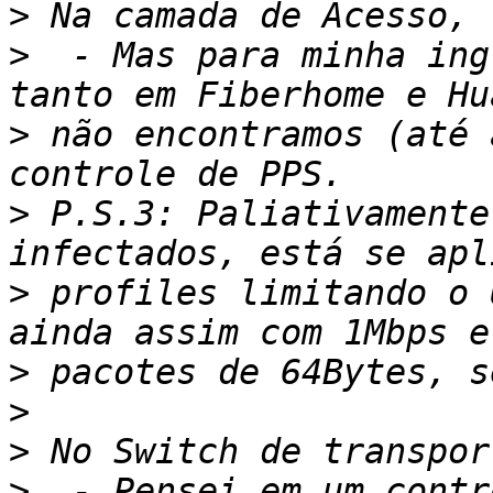
>
>
  - Mas para minha ing
>
 não encontramos (até 
>
 P.S.3: Paliativamente
>
 profiles limitando o 
>
>
>
>
  - Pensei em um contr