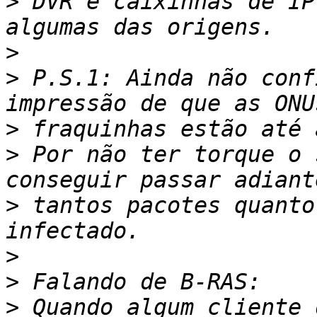
>
 DVR e caixinhas de IP
>
>
 P.S.1: Ainda não conf
>
>
 Por não ter torque o 
>
 tantos pacotes quanto
>
>
>
 Quando algum cliente 