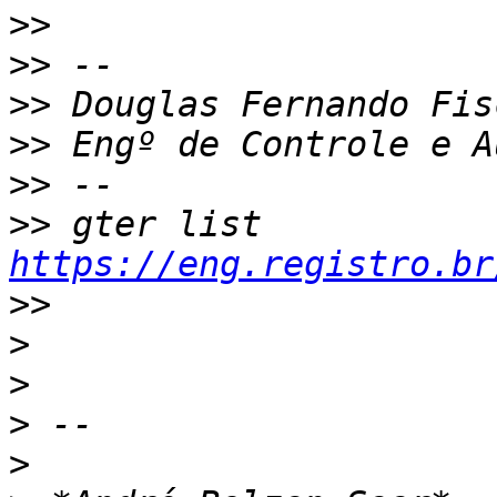
>>
>>
>>
>>
>>
>>
 gter list    
https://eng.registro.br
>>
>
>
>
>