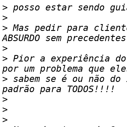
>
>
>
 Mas pedir para client
>
>
 Pior a experiência do
>
 sabem se é ou não do 
>
>
>