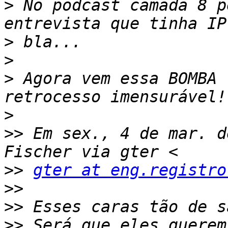
>
 No podcast camada 8 p
>
>
>
 Agora vem essa BOMBA 
>
>>
 Em sex., 4 de mar. d
>>
gter at eng.registro
>>
>>
>>
 Será que eles querem