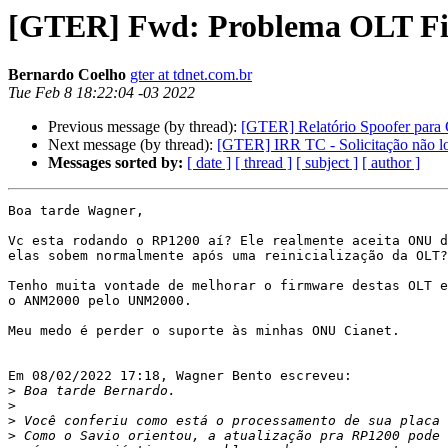
[GTER] Fwd: Problema OLT F
Bernardo Coelho
gter at tdnet.com.br
Tue Feb 8 18:22:04 -03 2022
Previous message (by thread):
[GTER] Relatório Spoofer para
Next message (by thread):
[GTER] IRR TC - Solicitação não l
Messages sorted by:
[ date ]
[ thread ]
[ subject ]
[ author ]
Boa tarde Wagner,

Vc esta rodando o RP1200 aí? Ele realmente aceita ONU d
elas sobem normalmente após uma reinicialização da OLT?

Tenho muita vontade de melhorar o firmware destas OLT e
o ANM2000 pelo UNM2000.

Meu medo é perder o suporte às minhas ONU Cianet.

Em 08/02/2022 17:18, Wagner Bento escreveu:

>
>
>
>