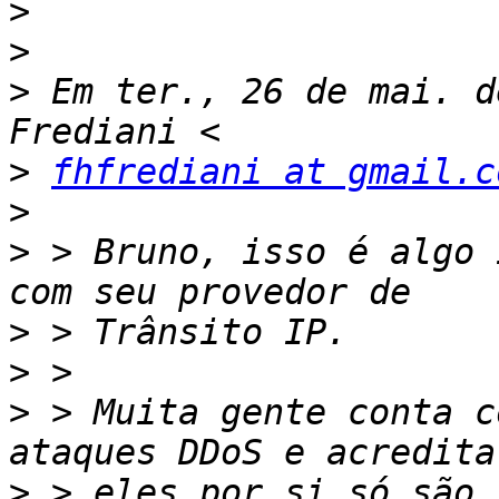
>
>
>
 Em ter., 26 de mai. d
>
fhfrediani at gmail.c
>
>
 > Bruno, isso é algo 
>
>
>
 > Muita gente conta c
>
 > eles por si só são 