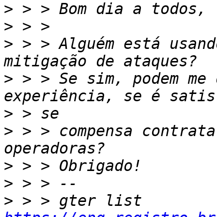
>
>
>
 > > Alguém está usand
>
 > > Se sim, podem me 
>
>
 > > compensa contrata
>
>
>
 > > gter list    