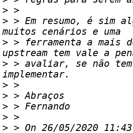
>
>
 > Em resumo, é sim al
>
 > ferramenta a mais d
>
 > avaliar, se não tem
>
>
>
>
>