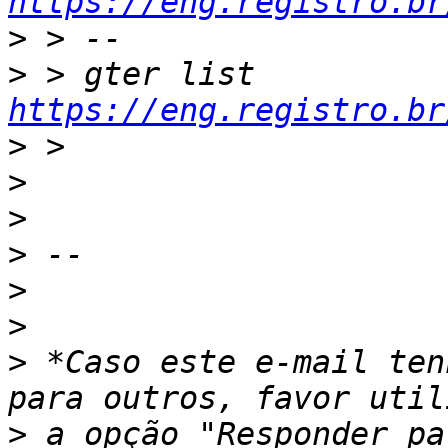
https://eng.registro.br
>
>
 > gter list    
https://eng.registro.br
>
>
>
>
>
>
>
 *Caso este e-mail ten
>