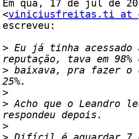
Em qua, 17 de jul de 20
<
viniciusfreitas.ti at 
escreveu:

>
 Eu já tinha acessado 
>
 baixava, pra fazer o 
>
>
 Acho que o Leandro le
>
>
 Difícil é aguardar 7 