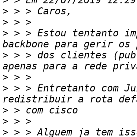
>
>
>
>
 > > Estou tentanto im
>
 > > dos clientes (pub
>
>
 > > Entretanto com Ju
>
>
>
 > > Alguem ja tem iss