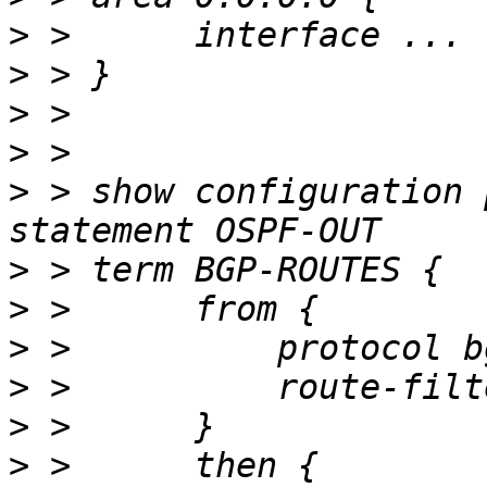
>
>
>
>
>
 > show configuration 
>
>
>
>
>
>