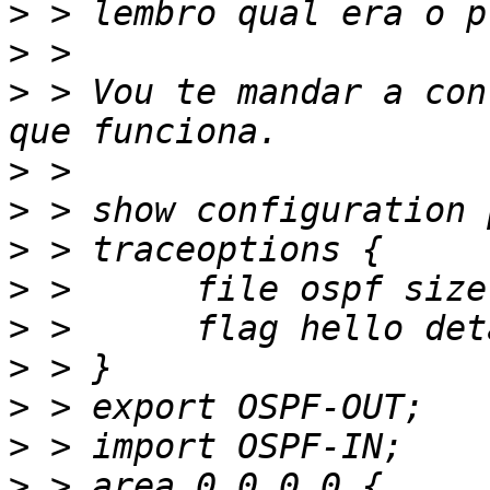
>
>
>
 > Vou te mandar a con
>
>
>
>
>
>
>
>
>