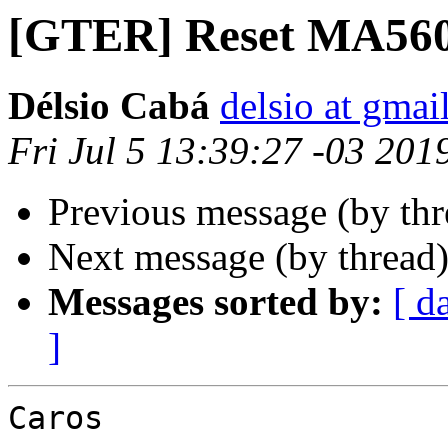
[GTER] Reset MA56
Délsio Cabá
delsio at gmai
Fri Jul 5 13:39:27 -03 201
Previous message (by th
Next message (by thread
Messages sorted by:
[ d
]
Caros
