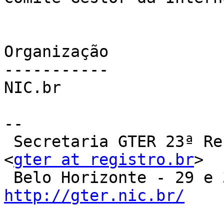
Organização

-----------

NIC.br

-- 

 Secretaria GTER 23ª Reunião                           
<
gter at registro.br
>

http://gter.nic.br/