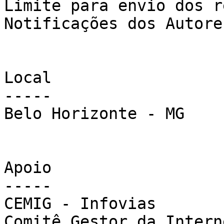
Limite para envio dos r
Notificações dos Autore
Local

-----

Belo Horizonte - MG

Apoio

-----

CEMIG - Infovias

Comitê Gestor da Intern