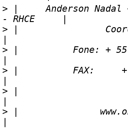
>
 |     Anderson Nadal 
>
 |                Coordenador Tecn
>
 |          Fone: + 55 41 3331 8200 
>
 |          FAX:     + 55 41 3331 
>
 |                     OndaRPC            
>
 |               www.ondarpc.com.br 