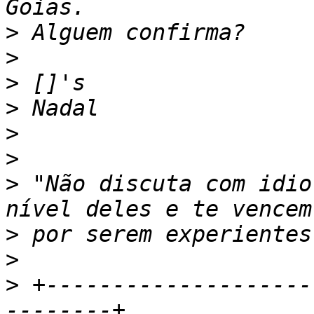
>
>
>
>
>
>
>
 "Não discuta com idio
>
>
>
 +--------------------