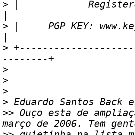
>
 |            Registered Linux
>
 |     PGP KEY: www.keyse
>
 +--------------------
>
>
>
>
>>
 Ouço esta de ampliaç
>>
 quietinha na lista m