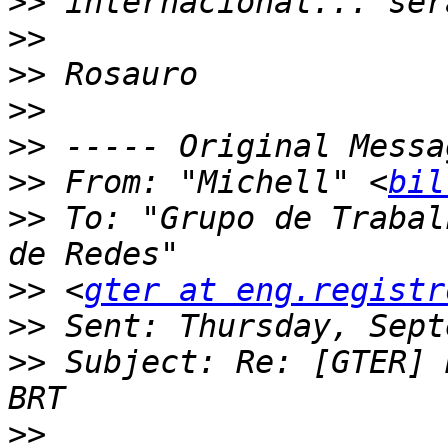
>>
>>
>>
>>
>>
>>
 From: "Michell" <
bil
>>
 To: "Grupo de Trabal
>>
 <
gter at eng.registr
>>
>>
 Subject: Re: [GTER] 
>>