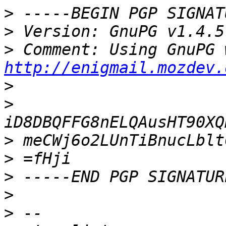
>
>
>
http://enigmail.mozdev.
>
>
>
>
>
>
>