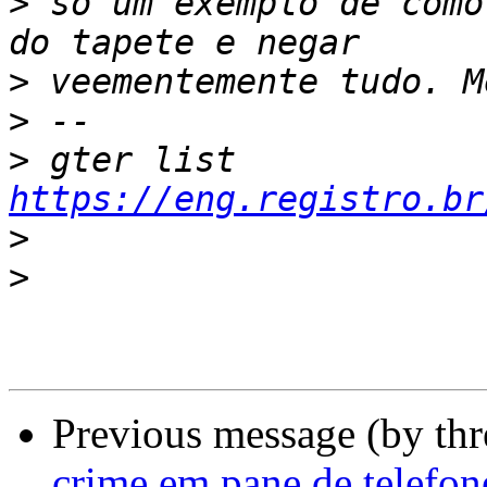
>
 só um exemplo de como
>
>
>
 gter list    
https://eng.registro.br
>
>
Previous message (by th
crime em pane de telefone