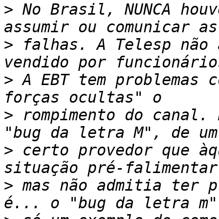
>
 No Brasil, NUNCA houv
>
 falhas. A Telesp não 
>
 A EBT tem problemas c
>
 rompimento do canal. 
>
 certo provedor que àq
>
 mas não admitia ter p