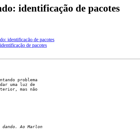
o: identificação de pacotes
: identificação de pacotes
dentificação de pacotes
ntando problema

dar uma luz de

terior, mas não
