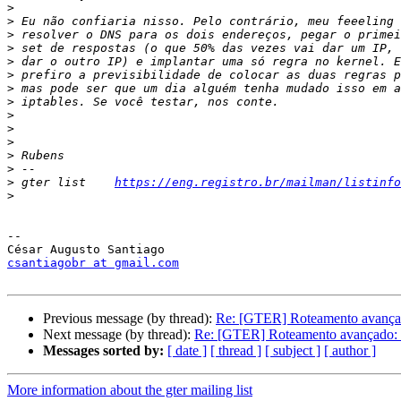
>
>
>
>
>
>
>
>
>
>
>
>
>
>
 gter list    
https://eng.registro.br/mailman/listinfo
>
-- 

csantiagobr at gmail.com
Previous message (by thread):
Re: [GTER] Roteamento avançado
Next message (by thread):
Re: [GTER] Roteamento avançado: i
Messages sorted by:
[ date ]
[ thread ]
[ subject ]
[ author ]
More information about the gter mailing list