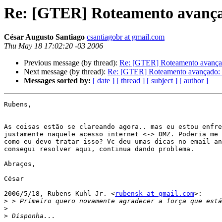
Re: [GTER] Roteamento avançad
César Augusto Santiago
csantiagobr at gmail.com
Thu May 18 17:02:20 -03 2006
Previous message (by thread):
Re: [GTER] Roteamento avançado
Next message (by thread):
Re: [GTER] Roteamento avançado: i
Messages sorted by:
[ date ]
[ thread ]
[ subject ]
[ author ]
Rubens,

As coisas estão se clareando agora.. mas eu estou enfre
justamente naquele acesso internet <-> DMZ. Poderia me 
como eu devo tratar isso? Vc deu umas dicas no email an
consegui resolver aqui, continua dando problema.

Abraços,

César

2006/5/18, Rubens Kuhl Jr. <
rubensk at gmail.com
>:

>
>
>