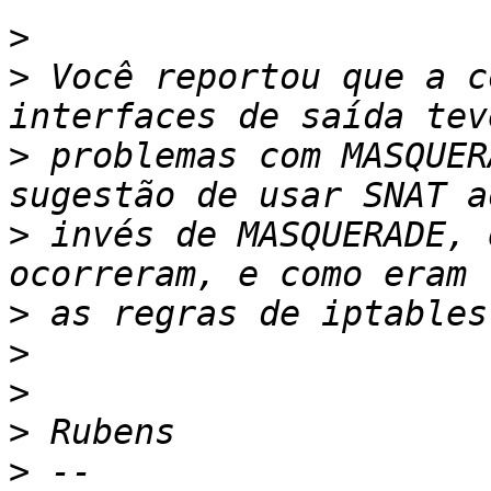
>
>
 Você reportou que a c
>
 problemas com MASQUER
>
 invés de MASQUERADE, 
>
>
>
>
>