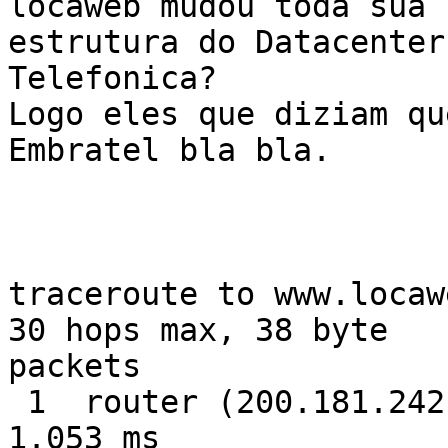
locaweb mudou toda sua 

estrutura do Datacenter
Telefonica?

Logo eles que diziam qu
Embratel bla bla.

traceroute to www.locaw
30 hops max, 38 byte 

packets

 1  router (200.181.242.190)  5.299 ms  1.011 ms  
1.053 ms
