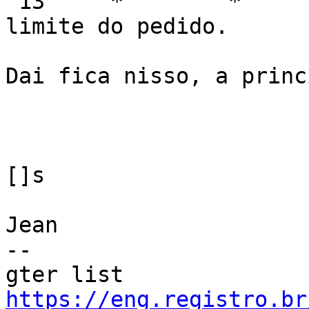
 13     *        *        *     Esgotado o tempo 
limite do pedido.

Dai fica nisso, a princ
[]s

Jean

--

gter list    
https://eng.registro.br