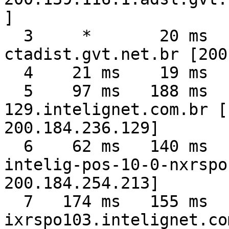
]

  3     *       20 ms    20 ms  ge-1-
ctadist.gvt.net.br [200
  4    21 ms    19 ms    20 ms  200.139.112.133

  5    97 ms   188 ms   191 ms  200-184-236-
129.intelignet.com.br [

200.184.236.129]

  6    62 ms   140 ms    85 ms 

intelig-pos-10-0-nxrspo
200.184.254.213]

  7   174 ms   155 ms    68 ms  ge00-
ixrspo103.intelignet.co