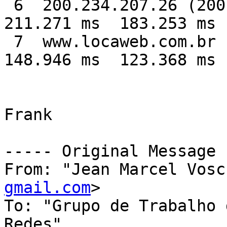
 6  200.234.207.26 (200.234.207.26)  171.075 ms  
211.271 ms  183.253 ms

 7  www.locaweb.com.br (200.234.203.5)  178.217 ms  
148.946 ms  123.368 ms

Frank

----- Original Message 
From: "Jean Marcel Vosc
gmail.com
>

To: "Grupo de Trabalho 
Redes" 
