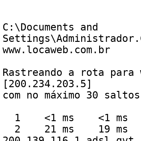
C:\Documents and 
Settings\Administrador.
www.locaweb.com.br

Rastreando a rota para 
[200.234.203.5]

com no máximo 30 saltos:
  1    <1 ms    <1 ms    <1 ms  192.168.0.200

  2    21 ms    19 ms    20 ms  
200.139.116.1.adsl.gvt.