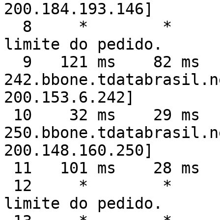
200.184.193.146]

  8     *        *        *     Esgotado o tempo 
limite do pedido.

  9   121 ms    82 ms    30 ms  200-153-6-
242.bbone.tdatabrasil.n
200.153.6.242]

 10    32 ms    29 ms    30 ms  200-148-160-
250.bbone.tdatabrasil.n
200.148.160.250]

 11   101 ms    28 ms   111 ms  200.234.207.26

 12     *        *        *     Esgotado o tempo 
limite do pedido.
