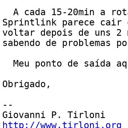
  A cada 15-20min a rota entre a Intelig e a 
Sprintlink parece cair e
voltar depois de uns 2 
sabendo de problemas po
  Meu ponto de saída aqui é o Vírtua/SP.

Obrigado,

-- 

http://www.tirloni.org