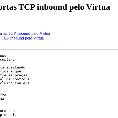
ortas TCP inbound pelo Vírtua
ortas TCP inbound pelo Vírtua
s TCP inbound pelo Vírtua
tá aceitando

rios é que

tre as praças

al de controle

cluído (ou que

uma das

ptunnel...
