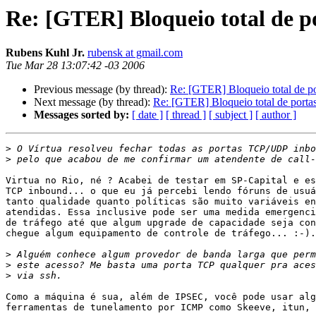
Re: [GTER] Bloqueio total de p
Rubens Kuhl Jr.
rubensk at gmail.com
Tue Mar 28 13:07:42 -03 2006
Previous message (by thread):
Re: [GTER] Bloqueio total de p
Next message (by thread):
Re: [GTER] Bloqueio total de porta
Messages sorted by:
[ date ]
[ thread ]
[ subject ]
[ author ]
>
>
Virtua no Rio, né ? Acabei de testar em SP-Capital e es
TCP inbound... o que eu já percebi lendo fóruns de usuá
tanto qualidade quanto políticas são muito variáveis en
atendidas. Essa inclusive pode ser uma medida emergenci
de tráfego até que algum upgrade de capacidade seja con
chegue algum equipamento de controle de tráfego... :-).

>
>
>
Como a máquina é sua, além de IPSEC, você pode usar alg
ferramentas de tunelamento por ICMP como Skeeve, itun, 