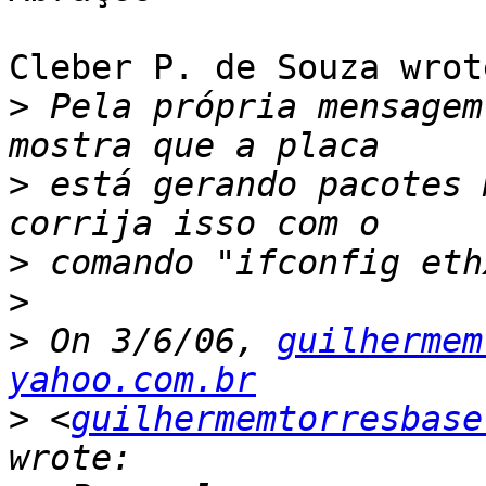
Cleber P. de Souza wrote
>
 Pela própria mensagem
>
 está gerando pacotes 
>
>
>
 On 3/6/06, 
guilhermem
yahoo.com.br
>
 <
guilhermemtorresbase