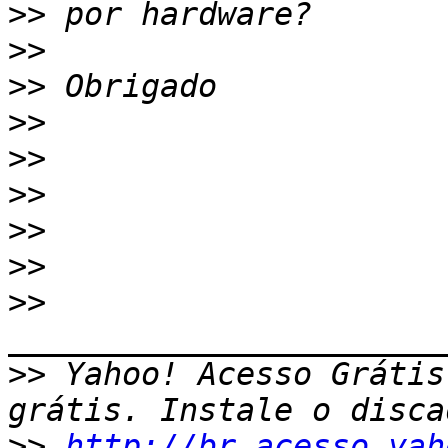
>>
>>
>>
>>
>>
>>
>>
>>
>>
>>
 Yahoo! Acesso Grátis
>>
http://br.acesso.yah