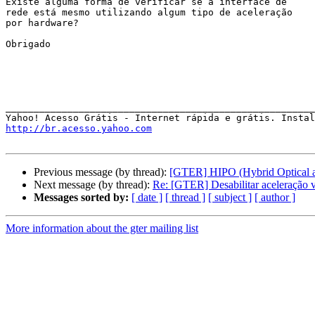
Existe alguma forma de verificar se a interface de

rede está mesmo utilizando algum tipo de aceleração

por hardware?

Obrigado

_______________________________________________________

http://br.acesso.yahoo.com
Previous message (by thread):
[GTER] HIPO (Hybrid Optical and
Next message (by thread):
Re: [GTER] Desabilitar aceleração 
Messages sorted by:
[ date ]
[ thread ]
[ subject ]
[ author ]
More information about the gter mailing list