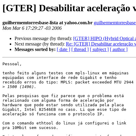
[GTER] Desabilitar aceleração 
guilhermemtorresbase-lista at yahoo.com.br
guilhermemtorresbase-
Mon Mar 6 17:29:27 -03 2006
Previous message (by thread):
[GTER] HIPO (Hybrid Optical and
Next message (by thread):
Re: [GTER] Desabilitar aceleração 
Messages sorted by:
[ date ]
[ thread ]
[ subject ]
[ author ]
Pessoal,

tenho feito alguns testes com mpls-linux em máquinas

equipadas com interface de rede Gigabit e tenho

recebido erros do tipo: MPLS: packet exceeded MTU 2944

>
Pelas pesquisas que fiz parece que o problema está

relacionado com alguma forma de aceleração por

hardware que pode estar sendo utilizada pela placa

Gigabit, Intel 82546EB no caso. Li que esse tipo de

aceleração só funciona com o protocolo IP.

Com o comando ethtool do linux já configurei o link

pra 10Mbit sem sucesso.
