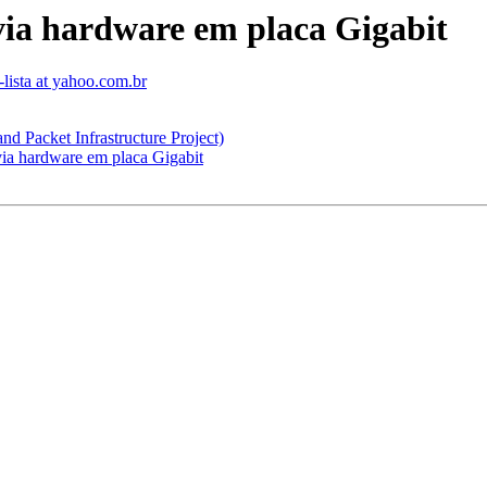
via hardware em placa Gigabit
lista at yahoo.com.br
 Packet Infrastructure Project)
via hardware em placa Gigabit