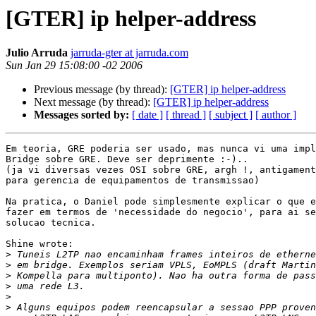
[GTER] ip helper-address
Julio Arruda
jarruda-gter at jarruda.com
Sun Jan 29 15:08:00 -02 2006
Previous message (by thread):
[GTER] ip helper-address
Next message (by thread):
[GTER] ip helper-address
Messages sorted by:
[ date ]
[ thread ]
[ subject ]
[ author ]
Em teoria, GRE poderia ser usado, mas nunca vi uma impl
Bridge sobre GRE. Deve ser deprimente :-)..

(ja vi diversas vezes OSI sobre GRE, argh !, antigament
para gerencia de equipamentos de transmissao)

Na pratica, o Daniel pode simplesmente explicar o que e
fazer em termos de 'necessidade do negocio', para ai se
solucao tecnica.

Shine wrote:

>
>
>
>
>
>