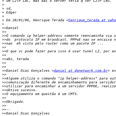
>
>
>
>
>
>
 Em 28/01/06, Henrique Terada <
henrique_terada at yaho
>
>>
>>
>>
>>
>>
>>
>>
>>
>>
>>
>>
>>
Daniel Dias Gonçalves <
daniel at dgnetwork.com.br
>>
>>
>>
>>
>>
>>
>>
>>
>>
>>
>>