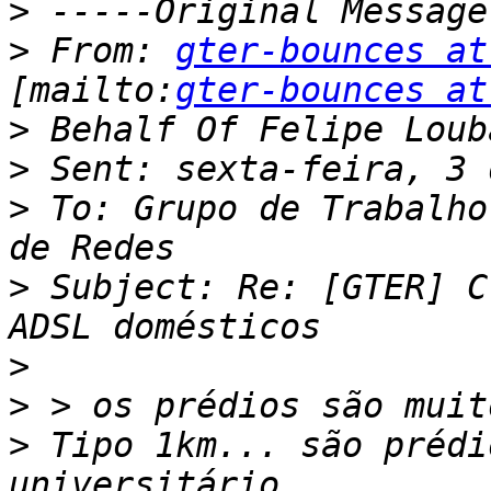
>
>
 From: 
gter-bounces at
[mailto:
gter-bounces at
>
>
>
 To: Grupo de Trabalho
>
 Subject: Re: [GTER] C
>
>
>
 Tipo 1km... são prédi