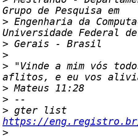
>
 Engenharia da Computa
>
>
>
 "Vinde a mim vós todo
>
>
>
 gter list    
https://eng.registro.br
>